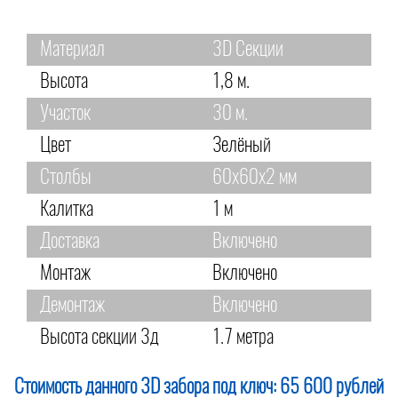
Материал
3D Секции
Высота
1,8 м.
Участок
30 м.
Цвет
Зелёный
Столбы
60х60х2 мм
Калитка
1 м
Доставка
Включено
Монтаж
Включено
Демонтаж
Включено
Высота секции 3д
1.7 метра
Стоимость данного 3D забора под ключ:
65 600 рублей