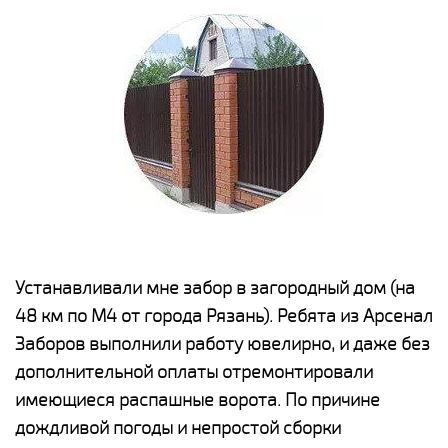
е
Устанавливали мне забор в загородный дом (на
Н
48 км по М4 от города Рязань). Ребята из Арсенал
р
Заборов выполнили работу ювелирно, и даже без
К
дополнительной оплаты отремонтировали
(
у
имеющиеся распашные ворота. По причине
с
и,
дождливой погоды и непростой сборки
н