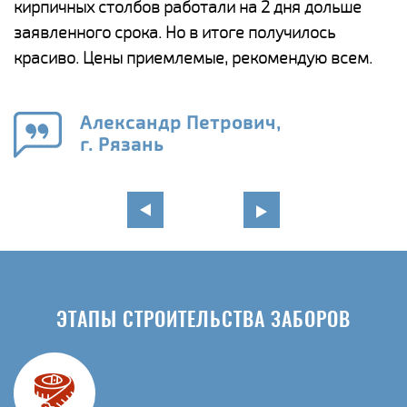
а
кирпичных столбов работали на 2 дня дольше
с
ги
заявленного срока. Но в итоге получилось
п
красиво. Цены приемлемые, рекомендую всем.
о
а
н
го
в
Александр Петрович,
г. Рязань
ЭТАПЫ СТРОИТЕЛЬСТВА ЗАБОРОВ