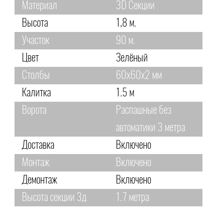
Материал
3D Секции
Высота
1,8 м.
Участок
90 м.
Цвет
Зелёный
Столбы
60х60х2 мм
Калитка
1.5 м
Ворота
Распашные без
автоматики 3 метра
Доставка
Включено
Монтаж
Включено
Демонтаж
Включено
Высота секции 3д
1.7 метра