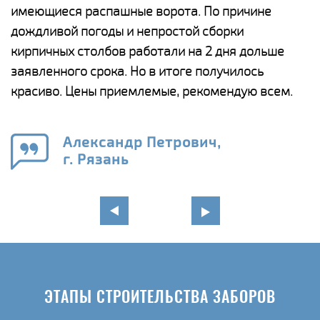
у
имеющиеся распашные ворота. По причине
с
и,
дождливой погоды и непростой сборки
н
а
кирпичных столбов работали на 2 дня дольше
с
ги
заявленного срока. Но в итоге получилось
п
красиво. Цены приемлемые, рекомендую всем.
о
а
н
го
в
Александр Петрович,
г. Рязань
ЭТАПЫ СТРОИТЕЛЬСТВА ЗАБОРОВ