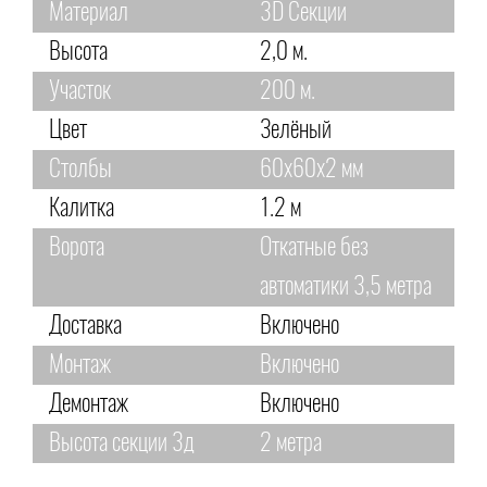
Материал
3D Секции
Высота
2,0 м.
Участок
200 м.
Цвет
Зелёный
Столбы
60х60х2 мм
Калитка
1.2 м
Ворота
Откатные без
автоматики 3,5 метра
Доставка
Включено
Монтаж
Включено
Демонтаж
Включено
Высота секции 3д
2 метра