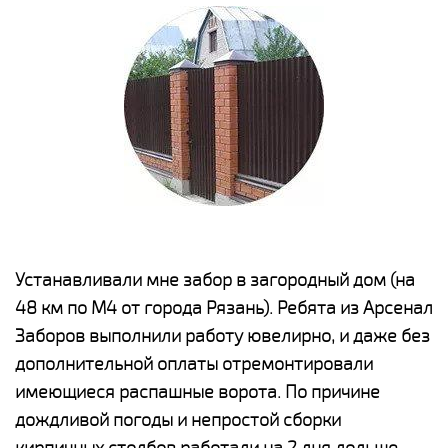
е
Устанавливали мне забор в загородный дом (на
Н
48 км по М4 от города Рязань). Ребята из Арсенал
р
Заборов выполнили работу ювелирно, и даже без
К
дополнительной оплаты отремонтировали
(
у
имеющиеся распашные ворота. По причине
с
и,
дождливой погоды и непростой сборки
н
а
кирпичных столбов работали на 2 дня дольше
с