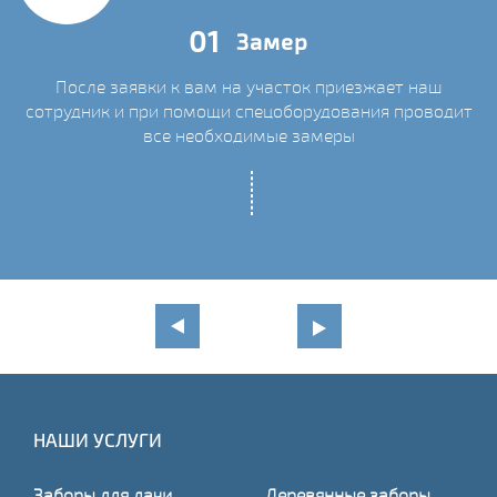
01
Замер
После заявки к вам на участок приезжает наш
сотрудник и при помощи спецоборудования проводит
С
все необходимые замеры
НАШИ УСЛУГИ
Заборы для дачи
Деревянные заборы