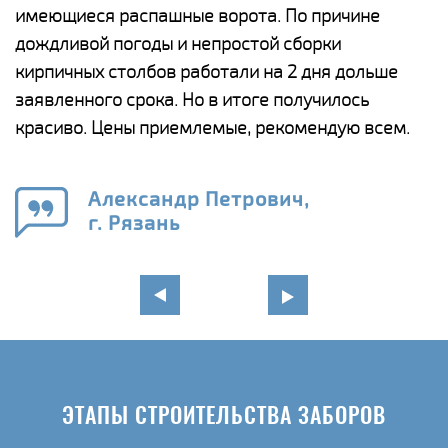
у
имеющиеся распашные ворота. По причине
с
и,
дождливой погоды и непростой сборки
н
а
кирпичных столбов работали на 2 дня дольше
с
ги
заявленного срока. Но в итоге получилось
п
красиво. Цены приемлемые, рекомендую всем.
о
а
н
го
в
Александр Петрович,
г. Рязань
ЭТАПЫ СТРОИТЕЛЬСТВА ЗАБОРОВ