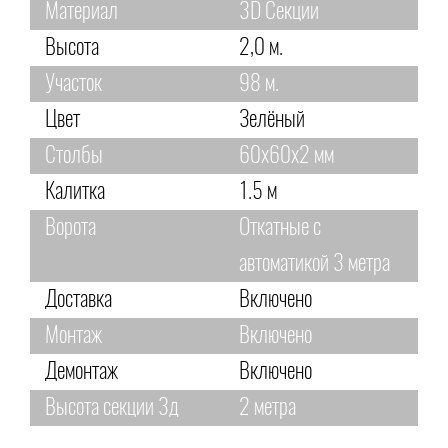
Материал
3D Секции
Высота
2,0 м.
Участок
98 м.
Цвет
Зелёный
Столбы
60х60х2 мм
Калитка
1.5 м
Ворота
Откатные с
автоматикой 3 метра
Доставка
Включено
Монтаж
Включено
Демонтаж
Включено
Высота секции 3д
2 метра