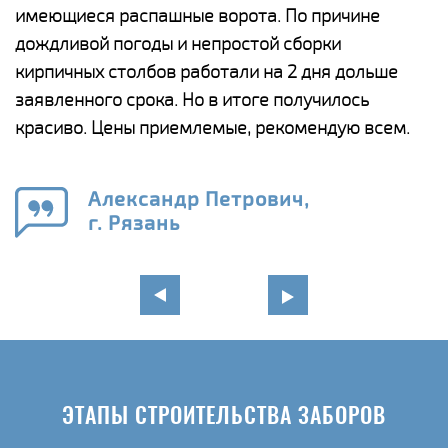
у
имеющиеся распашные ворота. По причине
с
и,
дождливой погоды и непростой сборки
н
а
кирпичных столбов работали на 2 дня дольше
с
ги
заявленного срока. Но в итоге получилось
п
красиво. Цены приемлемые, рекомендую всем.
о
а
н
го
в
Александр Петрович,
г. Рязань
ЭТАПЫ СТРОИТЕЛЬСТВА ЗАБОРОВ