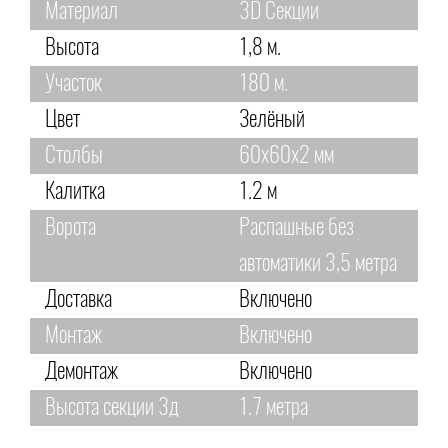
Материал
3D Секции
Высота
1,8 м.
Участок
180 м.
Цвет
Зелёный
Столбы
60х60х2 мм
Калитка
1.2 м
Ворота
Распашные без
автоматики 3,5 метра
Доставка
Включено
Монтаж
Включено
Демонтаж
Включено
Высота секции 3д
1.7 метра